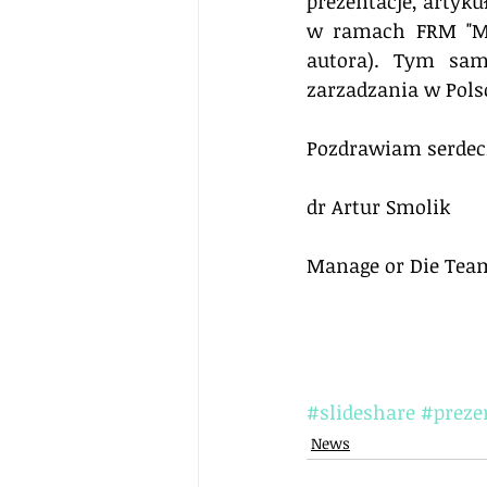
prezentacje, artyk
w ramach FRM "Man
autora). Tym sam
zarzadzania w Polsc
Pozdrawiam serdec
dr Artur Smolik
Manage or Die Tea
#slideshare
#preze
News