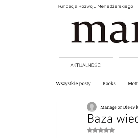
Fundacja Rozwoju Menedżerskiego
AKTUALNOŚCI
Wszystkie posty
Books
Mott
Manage or Die
19 
Narzędzia
Refleksja
A
Baza wie
Oceniono na NaN z 5
Szkolenia, programy, certyfikacj