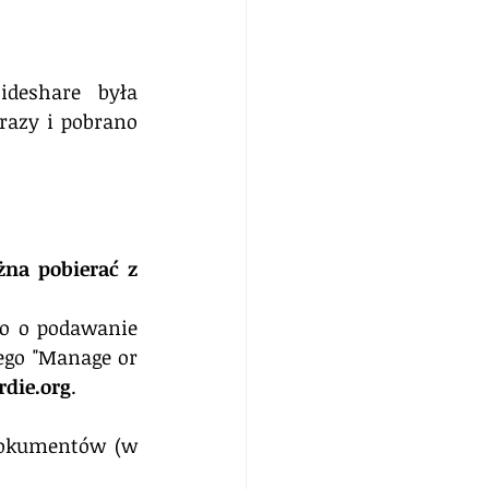
eshare była 
razy i pobrano 
na pobierać z 
o o podawanie 
go "Manage or 
die.org
.
 dokumentów (w 