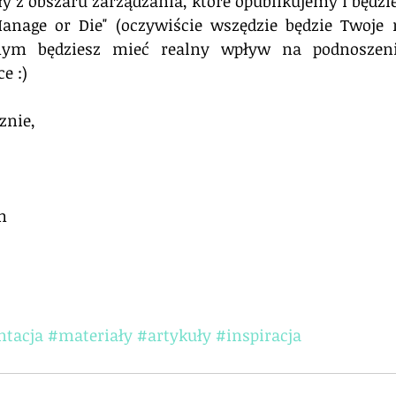
uły z obszaru zarządzania, które opublikujemy i będ
age or Die" (oczywiście wszędzie będzie Twoje n
ym będziesz mieć realny wpływ na podnoszeni
e :)
znie,
m
ntacja
#materiały
#artykuły
#inspiracja