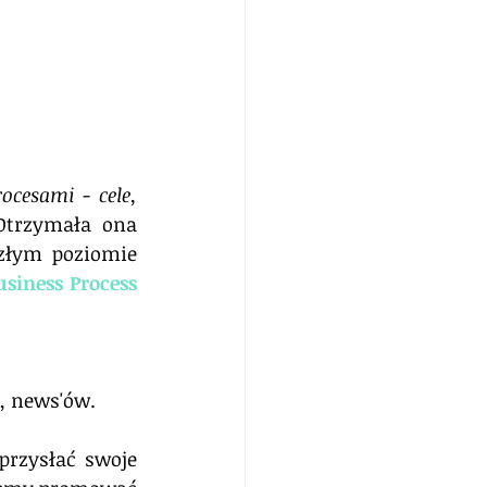
ocesami - cele, 
Otrzymała ona 
złym poziomie 
usiness Process 
, news'ów.
rzysłać swoje 