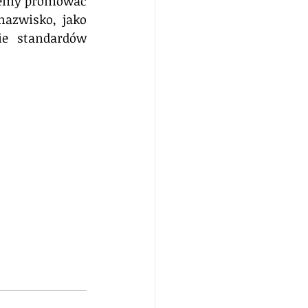
ziemy promować 
azwisko, jako 
e standardów 