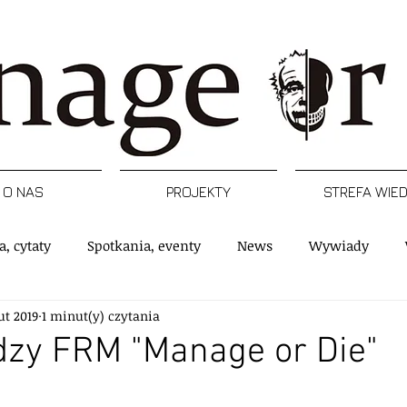
O NAS
PROJEKTY
STREFA WIE
a, cytaty
Spotkania, eventy
News
Wywiady
lut 2019
1 minut(y) czytania
rtykuły
Podcast
Inspiracje
Raporty, badania
dzy FRM "Manage or Die"
 gwiazdek.
e
Postacie
Managerski Krwawy piątek