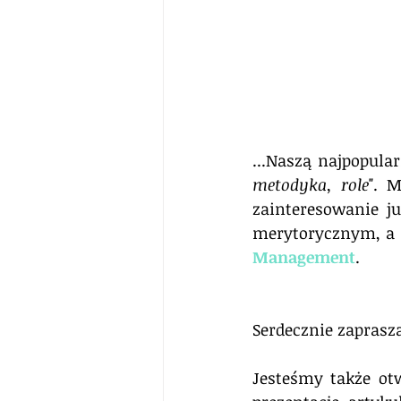
...Naszą najpopular
metodyka, role
". 
zainteresowanie j
merytorycznym, a 
Management
.
Serdecznie zaprasz
Jesteśmy także ot