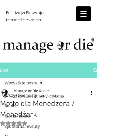
Fundacja Rozwoju
Menedżerskiego
Post
Wszystkie posty
Manage or Die Quotes
Wszystkie posty
22 sty 2021
1 minut(y) czytania
Motto dla Menedżera /
Books
Menedżerki
Motta, cytaty
Oceniono na NaN z 5 gwiazdek.
Spotkania, eventy