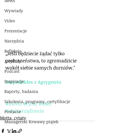
News
Wywiady
Video
Prezentacje
Narzędzia
Refleksja
„Jeśli będziecie żądać tylko 
posłuszeństwa, to zgromadzicie 
Artykuły
wokół siebie samych durniów."
Podcast
Inspiracje
Empedokles z Agrygentu
Raporty, badania
Szkolenia, programy, certyfikacje
#motto
#cytat
#lider
#stylzarządzania
Postacie
Motta, cytaty
Managerski Krwawy piątek