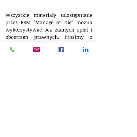
Wszystkie materiały udostępniane 
przez FRM "Manage or Die" można 
wykorzystywać bez żadnych opłat i 
obostrzeń prawnych. Prosimy o 
cytowanie źródła. 
Pozdrawiamy, 
Manage or Die Team
efektywność
strategia
prezentacja
metodyka
wartość firmy
vbm
Prezentacje
Narzędzia
Inspiracje