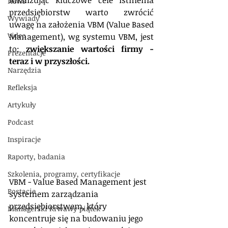
Analizując kluczowe cele istnienia 
News
przedsiębiorstw warto zwrócić 
Wywiady
uwagę na założenia VBM (Value Based 
Video
Management), wg systemu VBM, jest 
to: 
zwiększanie wartości firmy - 
Prezentacje
teraz i w przyszłości.
Narzędzia
Refleksja
Artykuły
Podcast
Inspiracje
Raporty, badania
Szkolenia, programy, certyfikacje
VBM - Value Based Management jest 
Postacie
systemem zarządzania 
przedsiębiorstwem, który 
Managerski Krwawy piątek
koncentruje się na budowaniu jego 