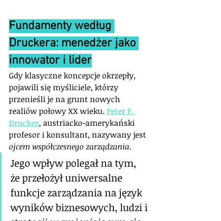
Fundamenty według 
Druckera: menedżer jako 
innowator i lider
Gdy klasyczne koncepcje okrzepły, 
pojawili się myśliciele, którzy 
przenieśli je na grunt nowych 
realiów połowy XX wieku. 
Peter F. 
Drucker
, austriacko-amerykański 
profesor i konsultant, nazywany jest 
ojcem współczesnego zarządzania
. 
Jego wpływ polegał na tym, 
że przełożył uniwersalne 
funkcje zarządzania na język 
wyników biznesowych, ludzi i 