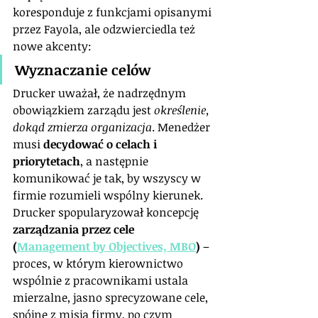
koresponduje z funkcjami opisanymi 
przez Fayola, ale odzwierciedla też 
nowe akcenty:
Wyznaczanie celów
Drucker uważał, że nadrzędnym 
obowiązkiem zarządu jest 
określenie, 
dokąd zmierza organizacja
. Menedżer 
musi 
decydować o celach i 
priorytetach
, a następnie 
komunikować je tak, by wszyscy w 
firmie rozumieli wspólny kierunek. 
Drucker spopularyzował koncepcję 
zarządzania przez cele 
(
Management by Objectives, MBO
)
 – 
proces, w którym kierownictwo 
wspólnie z pracownikami ustala 
mierzalne, jasno sprecyzowane cele, 
spójne z misją firmy, po czym 