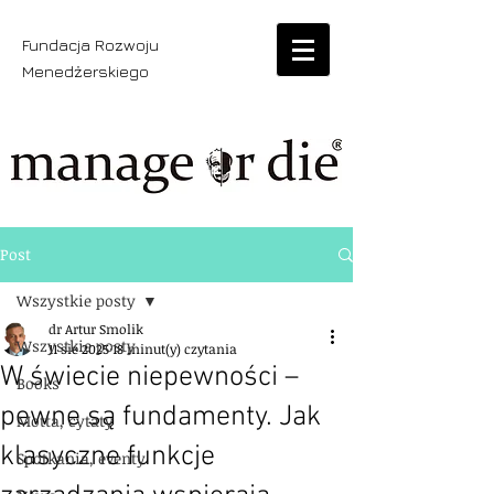
Fundacja Rozwoju
Menedżerskiego
Post
Wszystkie posty
dr Artur Smolik
Wszystkie posty
11 sie 2025
18 minut(y) czytania
W świecie niepewności –
Books
pewne są fundamenty. Jak
Motta, cytaty
klasyczne funkcje
Spotkania, eventy