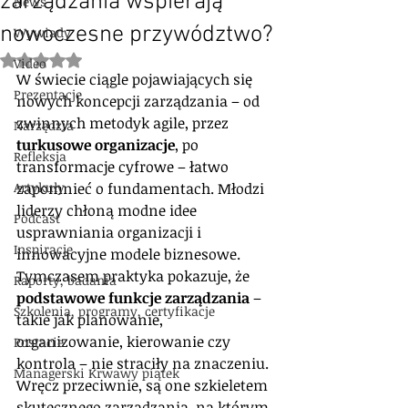
zarządzania wspierają
News
nowoczesne przywództwo?
Wywiady
Oceniono na NaN z 5 gwiazdek.
Video
W świecie ciągle pojawiających się 
Prezentacje
nowych koncepcji zarządzania – od 
zwinnych metodyk agile, przez 
Narzędzia
turkusowe organizacje
, po 
Refleksja
transformacje cyfrowe – łatwo 
Artykuły
zapomnieć o fundamentach. Młodzi 
liderzy chłoną modne idee 
Podcast
usprawniania organizacji i 
Inspiracje
innowacyjne modele biznesowe. 
Tymczasem praktyka pokazuje, że 
Raporty, badania
podstawowe funkcje zarządzania
 – 
Szkolenia, programy, certyfikacje
takie jak planowanie, 
organizowanie, kierowanie czy 
Postacie
kontrola – nie straciły na znaczeniu. 
Managerski Krwawy piątek
Wręcz przeciwnie, są one szkieletem 
skutecznego zarządzania, na którym 