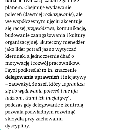
ludzi
 do realizacji zadań zgodnie z 
planem. Obejmuje wydawanie 
poleceń (dawniej 
rozkazywanie
), ale 
we współczesnym ujęciu akcentuje 
się raczej 
przywództwo
, komunikację, 
budowanie zaangażowania i kultury 
organizacyjnej. Skuteczny menedżer 
jako lider potrafi jasno wytyczać 
kierunek, a jednocześnie dbać o 
motywację i rozwój pracowników. 
Fayol podkreślał m.in. znaczenie 
delegowania uprawnień
 i inicjatywy 
– zauważył, że szef, który 
„ogranicza 
się do wydawania poleceń i nie ufa 
ludziom, tłumi ich inicjatywę”
, 
podczas gdy delegowanie z kontrolą 
pozwala podwładnym rozwinąć 
skrzydła przy zachowaniu 
dyscypliny.