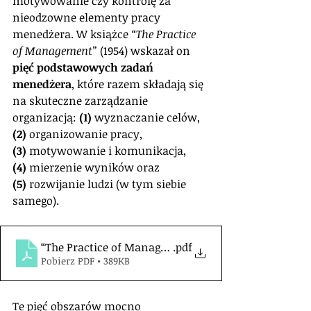
motywowanie czy kontrolę za 
nieodzowne elementy pracy 
menedżera. W książce 
“The Practice 
of Management”
 (1954) wskazał on 
pięć podstawowych zadań 
menedżera
, które razem składają się 
na skuteczne zarządzanie 
organizacją: 
(1)
 wyznaczanie celów, 
(2)
 organizowanie pracy, 
(3)
 motywowanie i komunikacja, 
(4)
 mierzenie wyników oraz 
(5)
 rozwijanie ludzi (w tym siebie 
samego). 
“The Practice of Management” Drucker_fragment
.pdf
Pobierz PDF • 389KB
Te pięć obszarów mocno 