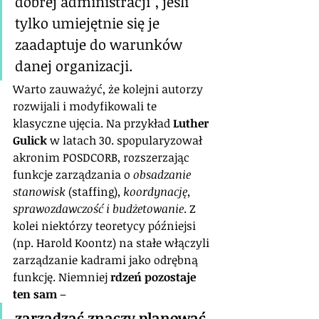
dobrej administracji”, jeśli 
tylko umiejętnie się je 
zaadaptuje do warunków 
danej organizacji.
Warto zauważyć, że kolejni autorzy 
rozwijali i modyfikowali te 
klasyczne ujęcia. Na przykład 
Luther 
Gulick
 w latach 30. spopularyzował 
akronim POSDCORB, rozszerzając 
funkcje zarządzania o 
obsadzanie 
stanowisk
 (staffing), 
koordynację, 
sprawozdawczość i budżetowanie
. Z 
kolei niektórzy teoretycy późniejsi 
(np. Harold Koontz) na stałe włączyli 
zarządzanie kadrami jako odrębną 
funkcję. Niemniej 
rdzeń pozostaje 
ten sam
 – 
zarządzać znaczy planować, 