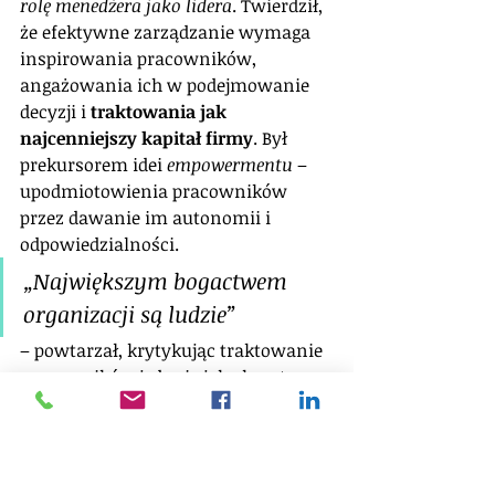
rolę menedżera jako lidera
. Twierdził, 
że efektywne zarządzanie wymaga 
inspirowania pracowników, 
angażowania ich w podejmowanie 
decyzji i 
traktowania jak 
najcenniejszy kapitał firmy
. Był 
prekursorem idei 
empowermentu
 – 
upodmiotowienia pracowników 
przez dawanie im autonomii i 
odpowiedzialności. 
„Największym bogactwem 
organizacji są ludzie” 
– powtarzał, krytykując traktowanie 
pracowników jedynie jako kosztu. 
Zalecał menedżerom bycie 
„coachami”
 i 
„facylitatorami”
 – mają 
wspierać rozwój podwładnych, 
usuwać przeszkody i dbać o 