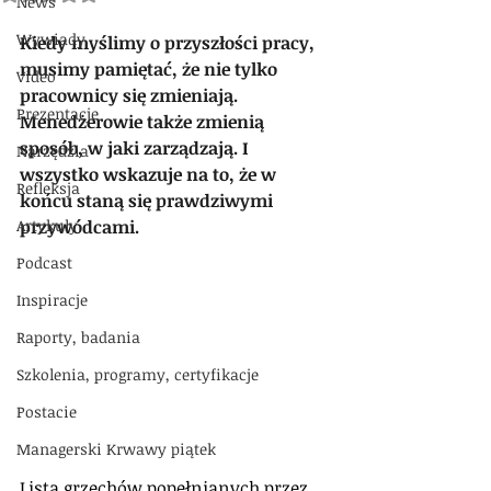
News
Wywiady
Kiedy myślimy o przyszłości pracy, 
musimy pamiętać, że nie tylko 
Video
pracownicy się zmieniają. 
Prezentacje
Menedżerowie także zmienią 
sposób, w jaki zarządzają. I 
Narzędzia
wszystko wskazuje na to, że w 
Refleksja
końcu staną się prawdziwymi 
Artykuły
przywódcami.
Podcast
Inspiracje
Raporty, badania
Szkolenia, programy, certyfikacje
Postacie
Managerski Krwawy piątek
Lista grzechów popełnianych przez 