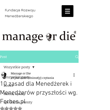
Fundacja Rozwoju
Menedżerskiego
Post
Wszystkie posty
Manage or Die
Wszystkie posty
29 paź 2020
3 minut(y) czytania
10 zasad dla Menedżerek i
Books
Menedżerów przyszłości wg.
Motta, cytaty
Forbes.pl
Spotkania, eventy
Oceniono na NaN z 5 gwiazdek.