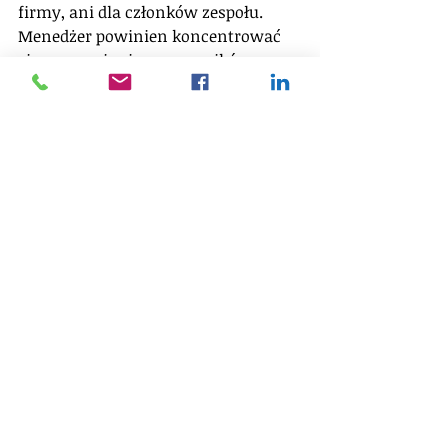
firmy, ani dla członków zespołu. 
Menedżer powinien koncentrować 
się na ocenianiu pracowników na 
bieżąco i robieniu krótkich, 
regularnych podsumowań.
9. Zadbają o prywatne 
granice.