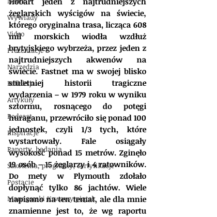
News
Hobart jeden z najtrudniejszych 
żeglarskich wyścigów na świecie, 
Wywiady
którego oryginalna trasa, licząca 608 
Video
mil morskich wiodła wzdłuż 
brytyjskiego wybrzeża, przez jeden z 
Prezentacje
najtrudniejszych akwenów na 
Narzędzia
świecie. Fastnet ma w swojej blisko 
stuletniej historii tragiczne 
Refleksja
wydarzenia – w 1979 roku w wyniku 
Artykuły
sztormu, rosnącego do potęgi 
Podcast
huraganu, przewróciło się ponad 100 
jednostek, czyli 1/3 tych, które 
Inspiracje
wystartowały. Fale osiągały 
Raporty, badania
wysokość ponad 15 metrów. Zginęło 
19 osób – 15 żeglarzy i 4 ratowników. 
Szkolenia, programy, certyfikacje
Do mety w Plymouth zdołało 
Postacie
dopłynąć tylko 86 jachtów. Wiele 
Managerski Krwawy piątek
napisano na ten temat, ale dla mnie 
znamienne jest to, że wg raportu 