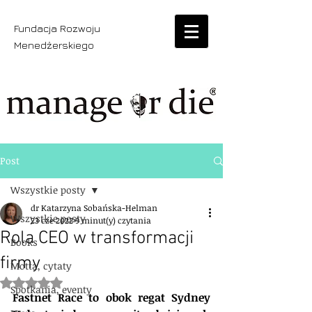
Fundacja Rozwoju
Menedżerskiego
Post
Wszystkie posty
dr Katarzyna Sobańska-Helman
Wszystkie posty
23 cze 2022
9 minut(y) czytania
Rola CEO w transformacji
Books
firmy
Motta, cytaty
Oceniono na NaN z 5 gwiazdek.
Spotkania, eventy
Fastnet Race to obok regat Sydney 