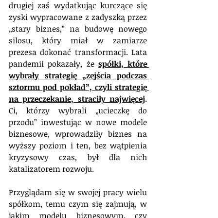
drugiej zaś wydatkując kurczące się 
zyski wypracowane z zadyszką przez 
„stary biznes,” na budowę nowego 
silosu, który miał w zamiarze 
prezesa dokonać transformacji. Lata 
pandemii pokazały, że 
spółki, które 
wybrały strategię „zejścia podczas 
sztormu pod pokład”, czyli strategię 
na przeczekanie, straciły najwięcej
. 
Ci, którzy wybrali „ucieczkę do 
przodu” inwestując w nowe modele 
biznesowe, wprowadziły biznes na 
wyższy poziom i ten, bez wątpienia 
kryzysowy czas, był dla nich 
katalizatorem rozwoju.
Przyglądam się w swojej pracy wielu 
spółkom, temu czym się zajmują, w 
jakim modelu biznesowym, czy 