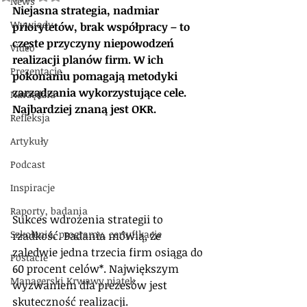
News
Niejasna strategia, nadmiar 
Wywiady
priorytetów, brak współpracy – to 
częste przyczyny niepowodzeń 
Video
realizacji planów firm. W ich 
Prezentacje
pokonaniu pomagają metodyki 
zarządzania wykorzystujące cele. 
Narzędzia
Najbardziej znaną jest OKR.
Refleksja
Artykuły
Podcast
Inspiracje
Raporty, badania
Sukces wdrożenia strategii to 
Szkolenia, programy, certyfikacje
rzadkość. Badania mówią, że 
zaledwie jedna trzecia firm osiąga do 
Postacie
60 procent celów*. Największym 
Managerski Krwawy piątek
wyzwaniem dla prezesów jest 
skuteczność realizacji.