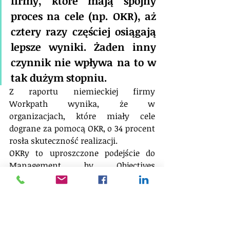
firmy, które mają spójny 
proces na cele (np. OKR), aż 
cztery razy częściej osiągają 
lepsze wyniki. Żaden inny 
czynnik nie wpływa na to w 
tak dużym stopniu. 
Z raportu niemieckiej firmy 
Workpath wynika, że w 
organizacjach, które miały cele 
dograne za pomocą OKR, o 34 procent 
rosła skuteczność realizacji.
OKRy to uproszczone podejście do 
Management by Objectives 
(Zarządzania przez Cele). Wg 
opublikowanej w 1991 metaanalizy 70 
badań, przy dużym zaangażowaniu 
zarządów, produktywność w firmie 
może dzięki MBO wzrosnąć nawet o 