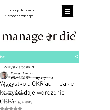
Fundacja Rozwoju
Menedżerskiego
Post
Wszystkie posty
Tomasz Bienias
Wszystkie posty
14 wrz 2021
4 minut(y) czytania
Wszystko o OKR'ach - Jakie
Books
korzyści daje wdrożenie
Motta, cytaty
OKR?
Spotkania, eventy
Oceniono na NaN z 5 gwiazdek.