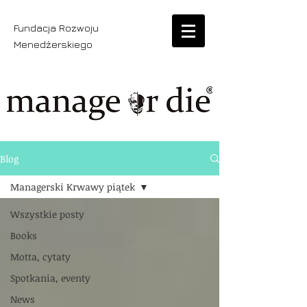
Fundacja Rozwoju
Menedżerskiego
Blog
Managerski Krwawy piątek
Wszystkie posty
Books
Motta, cytaty
Spotkania, eventy
News