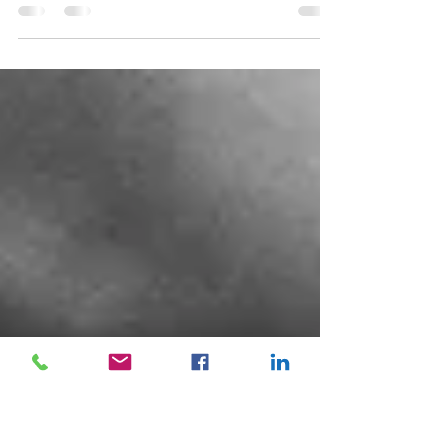
Transformacja organizacyjna ze względu
na swoją złożoność, wcale nie musi być
dobrze rozumiana na wszystkich
poziomach organizacji. Większość
pracowników nie potrzebuje informacji o
tym, jak będzie przebiegało wdrażanie
zmian, ale: po co? W jakim celu? Co przez
nią jako organizacja chcemy osiągnąć?