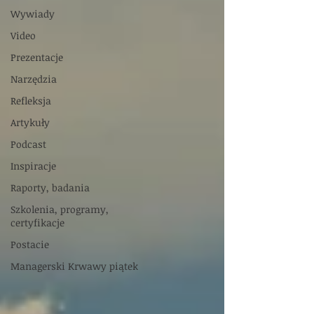
Wywiady
Video
Prezentacje
Narzędzia
Refleksja
Artykuły
Podcast
Inspiracje
Raporty, badania
Szkolenia, programy,
certyfikacje
Postacie
Managerski Krwawy piątek