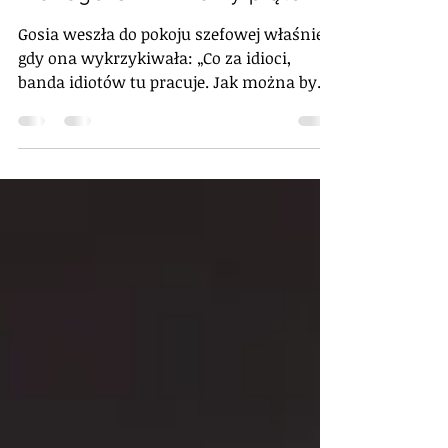
Idioci i lenie - cykl
Managerski Krwawy piątek
Gosia weszła do pokoju szefowej właśnie
gdy ona wykrzykiwała: „Co za idioci,
banda idiotów tu pracuje. Jak można być
takim osłem i nie wiedzieć, że proces
wymaga podpisania tego dokumentu.
Banda kretynów! Ten dział składa się z
kretynów!”