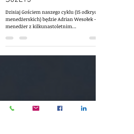
jednoczenia ludzi - 15 odkryć
menedżerskich - edycja 2 -
S02E13
Dzisiaj Gościem naszego cyklu (15 odkryć
menedżerskich) będzie Adrian Wesołek -
menedżer z kilkunastoletnim
doświadczaniem w zarządzaniu.