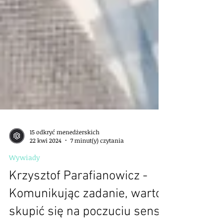
15 odkryć menedżerskich
22 kwi 2024
7 minut(y) czytania
Wywiady
Krzysztof Parafianowicz -
Komunikując zadanie, warto