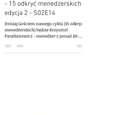
skupić się na poczuciu sensu
- 15 odkryć menedżerskich -
edycja 2 - S02E14
Dzisiaj Gościem naszego cyklu (15 odkryć
menedżerskich) będzie Krzysztof
Parafianowicz - menedżer z ponad 20-
letnim doświadczeniem w bank...