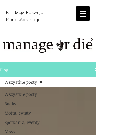
Fundacja Rozwoju
Menedżerskiego
Blog
Wszystkie posty
Wszystkie posty
Books
Motta, cytaty
Spotkania, eventy
News