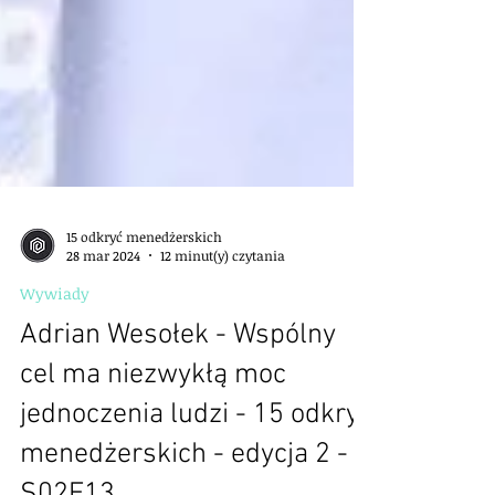
15 odkryć menedżerskich
28 mar 2024
12 minut(y) czytania
Wywiady
Adrian Wesołek - Wspólny
cel ma niezwykłą moc