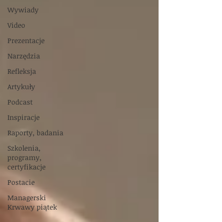
Wywiady
Video
Prezentacje
Narzędzia
Refleksja
Artykuły
Podcast
Inspiracje
Raporty, badania
Szkolenia,
programy,
certyfikacje
Postacie
Managerski
Krwawy piątek