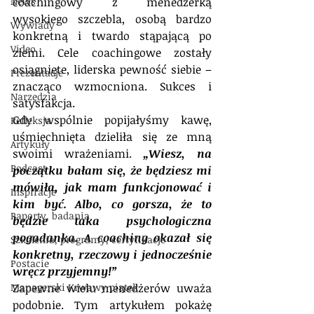
News
coachingowy z menedżerką 
wysokiego szczebla, osobą bardzo 
Wywiady
konkretną i twardo stąpającą
po 
Video
ziemi. Cele coachingowe zostały 
osiągnięte, liderska pewność siebie – 
Prezentacje
znacząco wzmocniona. Sukces i 
Narzędzia
satysfakcja.
Gdy wspólnie popijałyśmy kawę, 
Refleksja
uśmiechnięta dzieliła się ze mną 
Artykuły
swoimi wrażeniami. 
„Wiesz, na 
Podcast
początku bałam się, że będziesz mi 
mówiła, jak mam funkcjonować i 
Inspiracje
kim być. Albo, co gorsza, że to 
Raporty, badania
będzie taka psychologiczna 
pogadanka. A coaching okazał się 
Szkolenia, programy, certyfikacje
konkretny, rzeczowy i jednocześnie 
Postacie
wręcz przyjemny!”
Managerski Krwawy piątek
Zapewne wielu menedżerów uważa 
podobnie. Tym artykułem pokażę 