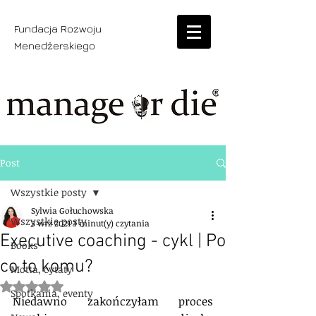
Fundacja Rozwoju
Menedżerskiego
Post
Wszystkie posty
Sylwia Gołuchowska
Wszystkie posty
3 wrz 2021
3 minut(y) czytania
Executive coaching - cykl | Po
Books
co to komu?
Motta, cytaty
Oceniono na NaN z 5 gwiazdek.
Spotkania, eventy
Niedawno zakończyłam proces 