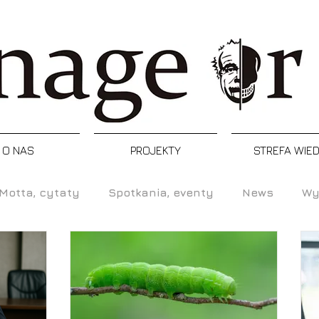
O NAS
PROJEKTY
STREFA WIE
Motta, cytaty
Spotkania, eventy
News
Wy
Refleksja
Artykuły
Podcast
Inspiracj
enia, programy, certyfikacje
Postacie
Manager