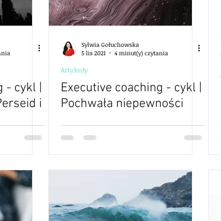
Sylwia Gołuchowska
ania
5 lis 2021
4 minut(y) czytania
Artykuły
 - cykl |
Executive coaching - cykl |
erseid i
Pochwała niepewności