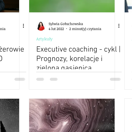
Sylwia Gołuchowska
ania
4 lut 2022
2 minut(y) czytania
Artykuły
żerowie
Executive coaching - cykl |
O
Prognozy, korelacje i
zielona gąsienica
polskich
cjach