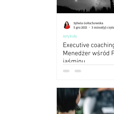
Sylwia Gołuchowska
5 gru 2021
3 minut(y) czyt
Artykuły
Executive coaching
Menedżer wśród P
jaśminu