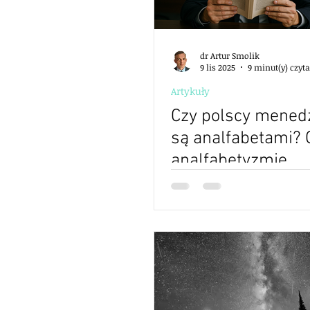
dr Artur Smolik
9 lis 2025
9 minut(y) czyt
Artykuły
Czy polscy mened
są analfabetami? 
analfabetyzmie
funkcjonalnym w 
firmach i organiza