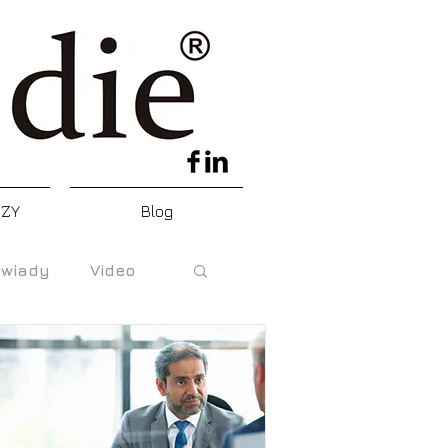
DZY
Blog
wiady
Video
e
ski Krwawy piątek