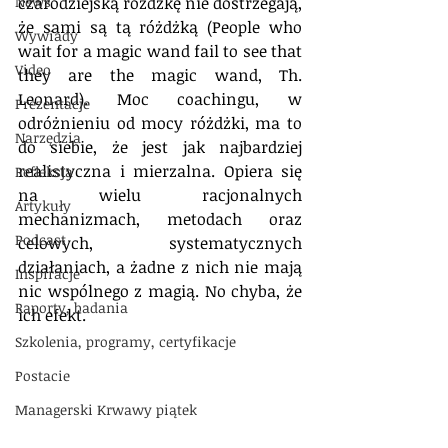
News
czarodziejską różdżkę nie dostrzegają, 
że sami są tą różdżką (People who 
Wywiady
wait for a magic wand fail to see that 
Video
they are the magic wand, Th. 
Leonard). Moc coachingu, w 
Prezentacje
odróżnieniu od mocy różdżki, ma to 
Narzędzia
do siebie, że jest jak najbardziej 
realistyczna i mierzalna. Opiera się 
Refleksja
na wielu racjonalnych 
Artykuły
mechanizmach, metodach oraz 
Podcast
celowych, systematycznych 
działaniach, a żadne z nich nie mają 
Inspiracje
nic wspólnego z magią. No chyba, że 
Raporty, badania
ich efekt.
Szkolenia, programy, certyfikacje
Postacie
Managerski Krwawy piątek