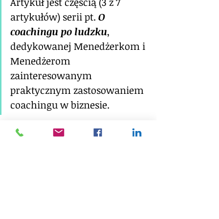
Artykuł jest częścią (3 z 7 
artykułów) serii pt. 
O 
coachingu po ludzku
, 
dedykowanej Menedżerkom i 
Menedżerom 
zainteresowanym 
praktycznym zastosowaniem 
coachingu w biznesie.
Informacje o Autorce:
Sylwia Gołuchowska
HR Director, PCC ICF Executive 
Coach, Executive MBA
- Od ponad 20 lat pełni funkcje 
menedżerskie w obszarze HR, od 