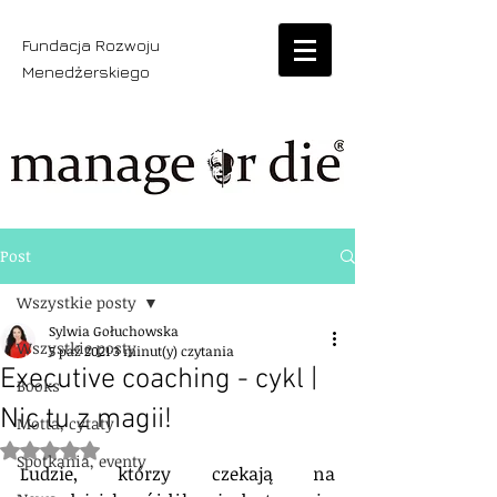
Fundacja Rozwoju
Menedżerskiego
Post
Wszystkie posty
Sylwia Gołuchowska
Wszystkie posty
5 paź 2021
3 minut(y) czytania
Executive coaching - cykl |
Books
Nic tu z magii!
Motta, cytaty
Oceniono na NaN z 5 gwiazdek.
Spotkania, eventy
Ludzie, którzy czekają na 