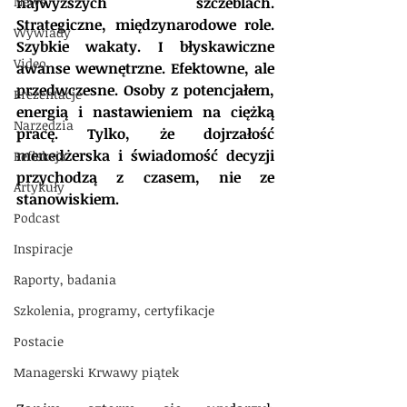
News
najwyższych szczeblach. 
Strategiczne, międzynarodowe role. 
Wywiady
Szybkie wakaty. I błyskawiczne 
Video
awanse wewnętrzne. Efektowne, ale 
przedwczesne. Osoby z potencjałem, 
Prezentacje
energią i nastawieniem na ciężką 
Narzędzia
pracę. Tylko, że dojrzałość 
menedżerska i świadomość decyzji 
Refleksja
przychodzą z czasem, nie ze 
Artykuły
stanowiskiem.
Podcast
Inspiracje
Raporty, badania
Szkolenia, programy, certyfikacje
Postacie
Managerski Krwawy piątek