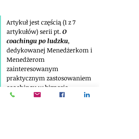
Artykuł jest częścią (1 z 7 
artykułów) serii pt. 
O 
coachingu po ludzku
, 
dedykowanej Menedżerkom i 
Menedżerom 
zainteresowanym 
praktycznym zastosowaniem 
coachingu w biznesie.
Informacje o Autorce:
Sylwia Gołuchowska
HR Director, PCC ICF Executive 
Coach, Executive MBA