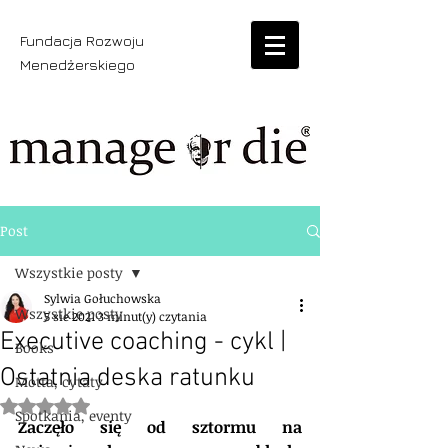
Fundacja Rozwoju
Menedżerskiego
Post
Wszystkie posty
Sylwia Gołuchowska
Wszystkie posty
5 sie 2021
3 minut(y) czytania
Executive coaching - cykl |
Books
Ostatnia deska ratunku
Motta, cytaty
Oceniono na NaN z 5 gwiazdek.
Spotkania, eventy
Zaczęło się od sztormu na 