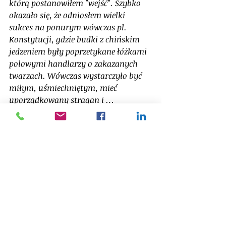
którą postanowiłem "wejść". Szybko 
okazało się, że odniosłem wielki 
sukces na ponurym wówczas pl. 
Konstytucji, gdzie budki z chińskim 
jedzeniem były poprzetykane łóżkami 
polowymi handlarzy o zakazanych 
twarzach. Wówczas wystarczyło być 
miłym, uśmiechniętym, mieć 
uporządkowany stragan i … 
zarobiłem w miesiąc więcej niż 
obydwie pensje moich rodziców. 
Wtedy jeszcze nie wiedziałem, że 
zupełnie przypadkiem handel 
detaliczny stanie się moją pasją i 
sposobem na życie. Wakacje się udały 
😊