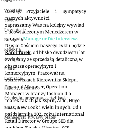
News
Wywiady
Drodzy Przyjaciele i Sympatycy 
naszych aktywności,
Video
zapraszamy Was na kolejny wywiad 
Prezentacje
z doświadczonym Menedżerem w 
ramach 
Manage or Die Interview.
Narzędzia
Dzisiaj Gościem naszego cyklu będzie 
Refleksja
Karol Turek
, od blisko dwudziestu lat 
Artykuły
związany ze sprzedażą detaliczną w 
obszarze operacyjnym i 
Podcast
komercyjnym. Pracował na 
Inspiracje
stanowiskach Kierownika Sklepu, 
Regional Manager, Operation 
Raporty, badania
Manager w branży fashion dla 
Szkolenia, programy, certyfikacje
marek takich jak Esprit, Aldo, Hugo 
Boss, New Look i wielu innych. Od 1 
Postacie
października 2021 roku International 
Managerski Krwawy piątek
Retail Director w Groupe SEB dla 
rynków: (Polska, Ukraina, SCE, 