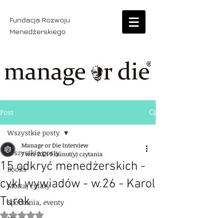
Fundacja Rozwoju
Menedżerskiego
Post
Wszystkie posty
Manage or Die Interview
Wszystkie posty
7 wrz 2021
5 minut(y) czytania
15 odkryć menedżerskich -
Books
cykl wywiadów - w.26 - Karol
Motta, cytaty
Turek
Spotkania, eventy
Oceniono na NaN z 5 gwiazdek.