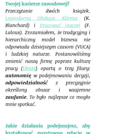
Twojej karierze zawodowej?
Przeczytanie dwóch książek. 
Legendarna Obsługa Klienta
 (K. 
Blanchard) i 
Pracować inaczej
 (F. 
Laloux). Zrozumiałem, że tradycyjny i 
hierarchiczny model biznesu nie 
odpowiada dzisiejszym czasom (VUCA) 
i ludzkiej naturze. Postanowiliśmy 
zmienić naszą firmę poprzez kulturę 
pracy (
DBAM
) opartą o trzy filary: 
autonomię
 w podejmowaniu decyzji, 
odpowiedzialność
 z precyzyjnie 
określony obszar i wzajemne 
zaufanie
. To było najlepsze co mogło 
mnie spotkać.
Jakie działania podejmujesz, aby 
kształtować pozytywne relacje w 