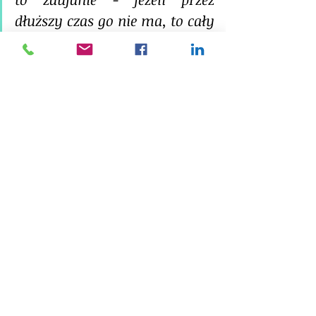
dłuższy czas go nie ma, to cały 
zespół jest dysfunkcyjny."
dr Katarzyna Sobańska-Helman
"Bądź aktywny, przewiduj, 
planuj alternatywy i nie daj się 
zaskoczyć życiu i konkurencji. 
Jak pozwolisz, aby to 
nadchodzące zdarzenia 
narzucały Tobie rytm i 
rozwiązania, to będziesz tylko 
malutkim trybikiem w 
maszynie i nigdy nie będziesz 
wiedział dokąd ta maszyna 