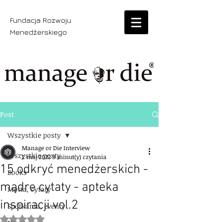
Fundacja Rozwoju
Menedżerskiego
Post
Wszystkie posty
Manage or Die Interview
Wszystkie posty
2 maj 2022
3 minut(y) czytania
15 odkryć menedżerskich -
Books
mądre cytaty - apteka
Motta, cytaty
inspiracji vol.2
Spotkania, eventy
Oceniono na NaN z 5 gwiazdek.