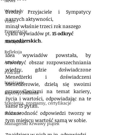
News
Wywiady
Drodzy Przyjaciele i Sympatycy 
naszych aktywności,
Video
minął właśnie trzeci rok naszego 
Prezentacje
cyklu wywiadów pt. 
15 odkryć 
menedżerskich
.
Narzędzia
Refleksja
Idea wywiadów powstała, by 
Artykuły
stworzyć obszar rozpowszechniania 
wiedzy, gdzie doświadczone 
Podcast
Menedżerki i doświadczeni 
Inspiracje
Menedżerowie, dzielą się swoimi 
przemyśleniami na temat kariery, 
Raporty, badania
życia i wartości, odpowiadając na te 
Szkolenia, programy, certyfikacje
same 15 pytań. 
Różnorodność odpowiedzi tworzy w 
Postacie
tym miejscu wartość samą w sobie.
Managerski Krwawy piątek
Znajdziesz w nich m.in. odpowiedzi 