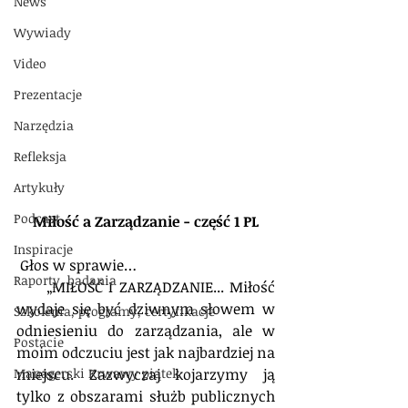
News
Wywiady
Video
Prezentacje
Narzędzia
Refleksja
Artykuły
Podcast
Miłość a Zarządzanie - część 1 PL
Inspiracje
 Głos w sprawie… 
Raporty, badania
     „MIŁOŚĆ I ZARZĄDZANIE... Miłość 
wydaje się być dziwnym słowem w 
Szkolenia, programy, certyfikacje
odniesieniu do zarządzania, ale w 
Postacie
moim odczuciu jest jak najbardziej na 
Managerski Krwawy piątek
miejscu. Zazwyczaj kojarzymy ją 
tylko z obszarami służb publicznych 