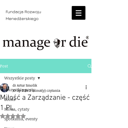
Fundacja Rozwoju
Menedżerskiego
Post
Wszystkie posty
dr Artur Smolik
Wszystkie posty
10 lip 2014
2 minut(y) czytania
Miłość a Zarządzanie - część
Books
1 PL
Motta, cytaty
Oceniono na NaN z 5 gwiazdek.
Spotkania, eventy