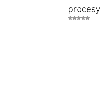
procesy
Oceniono na NaN z 5