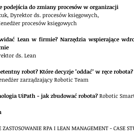
ele podejścia do zmiany procesów w organizacji 
zuk, Dyrektor ds. procesów księgowych,
Menedżer procesów księgowych
k widać Lean w firmie? Narzędzia wspierające wdroż
rmie
ektor ds. Lean
petentny robot? Które decyzje "oddać" w ręce robota?
enedżer zarządzający Robotic Team
hnologia UiPath - jak zbudować robota?
 Robotic Smart
h 
E ZASTOSOWANIE RPA I LEAN MANAGEMENT - CASE ST