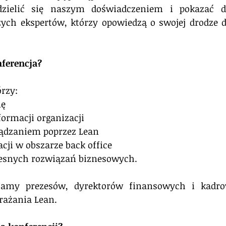
zielić się naszym doświadczeniem i pokazać dob
ch ekspertów, którzy opowiedzą o swojej drodze do 
nferencja?
rzy: 
mę
formacji organizacji
rządzaniem poprzez Lean
cji w obszarze back office
esnych rozwiązań biznesowych.
zamy prezesów, dyrektorów finansowych i kadrow
rażania Lean.