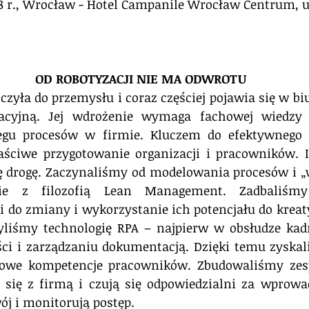
8 r., Wrocław - Hotel Campanile Wrocław Centrum, ul
OD ROBOTYZACJI NIE MA ODWROTU
yła do przemysłu i coraz częściej pojawia się w biu
acyjną. Jej wdrożenie wymaga fachowej wiedzy p
egu procesów w firmie. Kluczem do efektywnego 
łaściwe przygotowanie organizacji i pracowników. I
tę drogę. Zaczynaliśmy od modelowania procesów i „
dnie z filozofią Lean Management. Zadbaliśm
i do zmiany i wykorzystanie ich potencjału do krea
liśmy technologię RPA – najpierw w obsłudze kadr
ci i zarządzaniu dokumentacją. Dzięki temu zyskal
owe kompetencje pracowników. Zbudowaliśmy zesp
ą się z firmą i czują się odpowiedzialni za wprowa
ój i monitorują postęp.