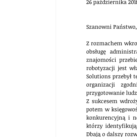
26 października 201
Szanowni Państwo,
Z rozmachem wkrocz
obsługę administr
znajomości przebi
robotyzacji jest w
Solutions przebył 
organizacji zgo
przygotowanie ludz
Z sukcesem wdroży
potem w księgowoś
konkurencyjną i n
którzy identyfikuj
Dbają o dalszy rozw