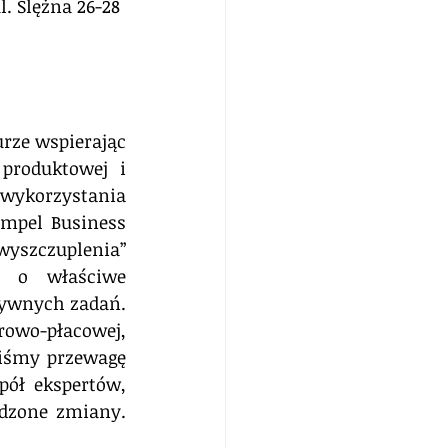
. Ślężna 26-28 
rze wspierając 
roduktowej i 
wykorzystania 
mpel Business 
wyszczuplenia” 
y o właściwe 
tywnych zadań. 
owo-płacowej, 
iśmy przewagę 
ół ekspertów, 
dzone zmiany. 