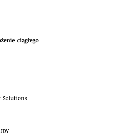
enie ciągłego 
 Solutions 
UDY