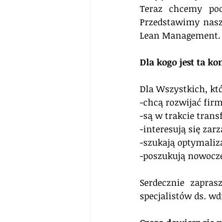
Teraz chcemy pod
Przedstawimy naszy
Lean Management.
Dla kogo jest ta ko
Dla Wszystkich, któ
-chcą rozwijać fir
-są w trakcie trans
-interesują się za
-szukają optymaliza
-poszukują nowocz
Serdecznie zapras
specjalistów ds. wd