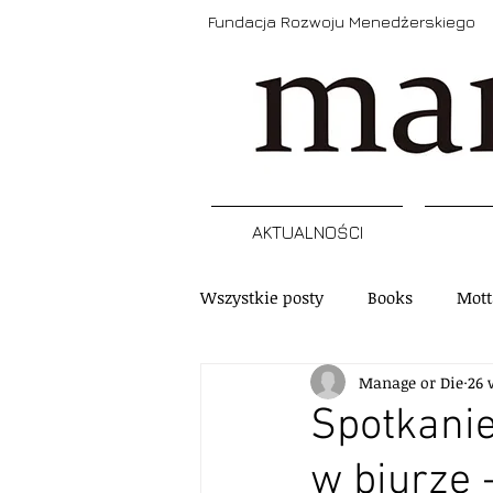
Fundacja Rozwoju Menedżerskiego
AKTUALNOŚCI
Wszystkie posty
Books
Mott
Manage or Die
26 
Narzędzia
Refleksja
A
Spotkanie
w biurze 
Szkolenia, programy, certyfikacj