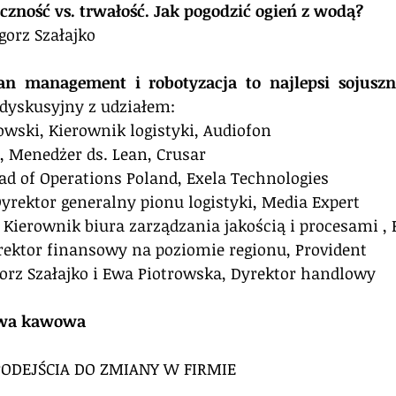
tyczność vs. trwałość. Jak pogodzić ogień z wodą?
gorz Szałajko
ean management i robotyzacja to najlepsi sojusz
 dyskusyjny z udziałem: 
wski, Kierownik logistyki, Audiofon
, Menedżer ds. Lean, Crusar
d of Operations Poland, Exela Technologies 
yrektor generalny pionu logistyki, Media Expert
 Kierownik biura zarządzania jakością i procesami , 
rektor finansowy na poziomie regionu, Provident
orz Szałajko i Ewa Piotrowska, Dyrektor handlowy
erwa kawowa 
 PODEJŚCIA DO ZMIANY W FIRMIE