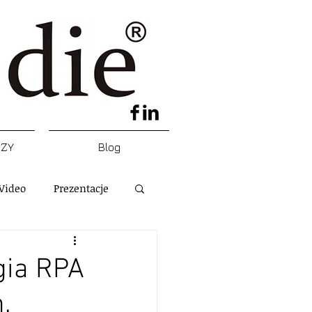
DZY
Blog
Video
Prezentacje
gia RPA
,