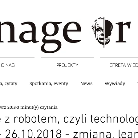
O NAS
PROJEKTY
STREFA WIE
a, cytaty
Spotkania, eventy
News
Wywiady
wrz 2018
3 minut(y) czytania
rtykuły
Podcast
Inspiracje
Raporty, badania
 z robotem, czyli technolo
- 26.10.2018 - zmiana, lean
e
Postacie
Managerski Krwawy piątek