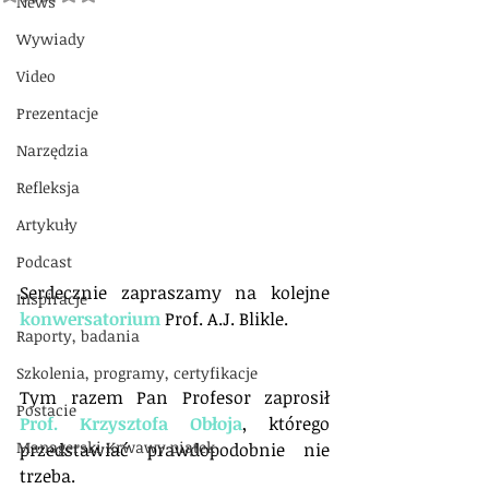
News
Wywiady
Video
Prezentacje
Narzędzia
Refleksja
Artykuły
Podcast
Serdecznie zapraszamy na kolejne 
Inspiracje
konwersatorium
 Prof. A.J. Blikle.
Raporty, badania
Szkolenia, programy, certyfikacje
Tym razem Pan Profesor zaprosił 
Postacie
Prof. Krzysztofa Obłoja
, którego 
Managerski Krwawy piątek
przedstawiać prawdopodobnie nie 
trzeba.