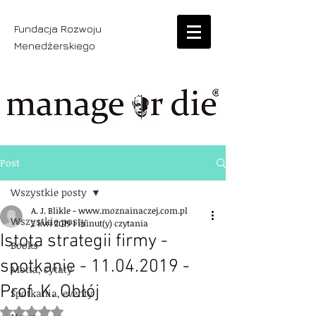
Fundacja Rozwoju
Menedżerskiego
Post
Wszystkie posty
A. J. Blikle - www.moznainaczej.com.pl
Wszystkie posty
2 kwi 2019
1 minut(y) czytania
Istota strategii firmy -
Books
spotkanie - 11.04.2019 -
Motta, cytaty
Prof. K. Obłój
Spotkania, eventy
Oceniono na NaN z 5 gwiazdek.