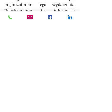
organizatorem tego wydarzenia. 
Udostępniamy tą informację, 
ponieważ wierzymy w jego wartość 
merytoryczną w procesie inspiracji 
Menedżerek i Menedżerów i rozwoju 
poziomu zarzadzania w Polsce.
Pełny zestaw informacji dotyczących 
wydarzenia znajdziesz na stronie 
Prof. Blikle - 
www.moznainaczej.com.pl
#Blikle
#konwersatorium
#strategia
#pozycjastrategiczna
#Obłój
#błękitnyocean
#bisnesplan
Spotkania, eventy