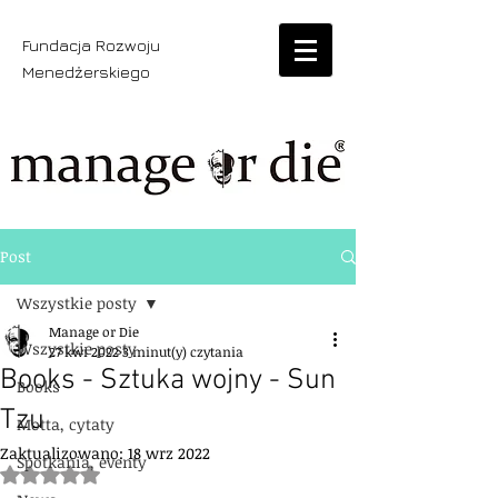
Fundacja Rozwoju
Menedżerskiego
Post
Wszystkie posty
Manage or Die
Wszystkie posty
27 kwi 2022
3 minut(y) czytania
Books - Sztuka wojny - Sun
Books
Tzu
Motta, cytaty
Zaktualizowano:
18 wrz 2022
Spotkania, eventy
Oceniono na NaN z 5 gwiazdek.