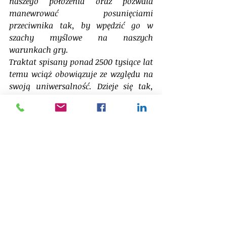
naszego położenia oraz pozwala 
manewrować posunięciami 
przeciwnika tak, by wpędzić go w 
szachy myślowe na naszych 
warunkach gry. 
Traktat spisany ponad 2500 tysiące lat 
temu wciąż obowiązuje ze względu na 
swoją uniwersalność. Dzieje się tak, 
ponieważ myśl wojenna w 
starożytności była spisywana niczym 
filozofia, którą obecnie możemy 
interpretować na wiele możliwych 
sposobów, aby wpasować ją w nasze 
realia funkcjonowania. Jednak mimo 
samej wiedzy jaką książka przekazuje, 
to po prostu dobrze się ją czyta. 
Poznanie perspektywy starożytnych 
myślicieli jest niezwykle budujące, tego 
jak szerokie horyzonty myślowe 