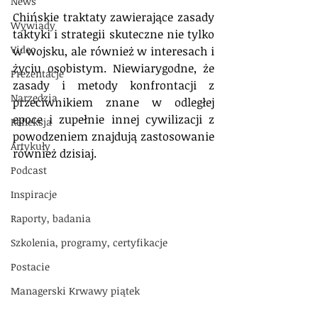
News
Chińskie traktaty zawierające zasady 
Wywiady
taktyki i strategii skuteczne nie tylko 
Video
w wojsku, ale również w interesach i 
życiu osobistym. Niewiarygodne, że 
Prezentacje
zasady i metody konfrontacji z 
Narzędzia
przeciwnikiem znane w odległej 
epoce i zupełnie innej cywilizacji z 
Refleksja
powodzeniem znajdują zastosowanie 
Artykuły
również dzisiaj. 
Podcast
Inspiracje
Raporty, badania
Szkolenia, programy, certyfikacje
Postacie
Managerski Krwawy piątek