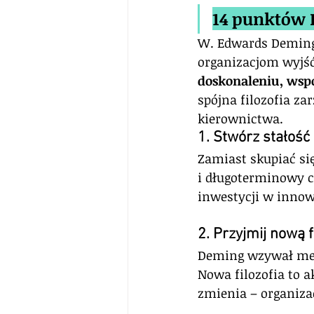
14 punktów
W. Edwards Deming
organizacjom wyjść 
doskonaleniu, wspó
spójna filozofia z
kierownictwa.
1. Stwórz stałość
Zamiast skupiać si
i długoterminowy ce
inwestycji w innowa
2. Przyjmij nową f
Deming wzywał me
Nowa filozofia to a
zmienia – organiza