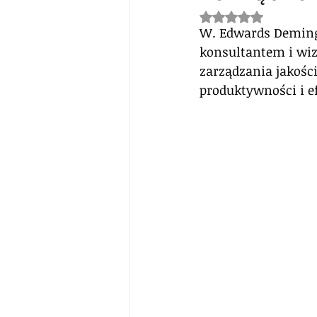
Oceniono na NaN z 5
W. Edwards Deming 
konsultantem i wi
zarządzania jakości
produktywności i e