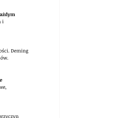
każdym 
 i 
ości. Deming 
sów.
e 
we, 
przyczyn 