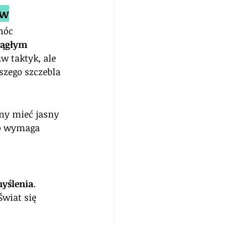
ów
móc 
iągłym 
aw taktyk, ale 
zego szczebla 
ny mieć jasny 
To wymaga 
myślenia
. 
Świat się 