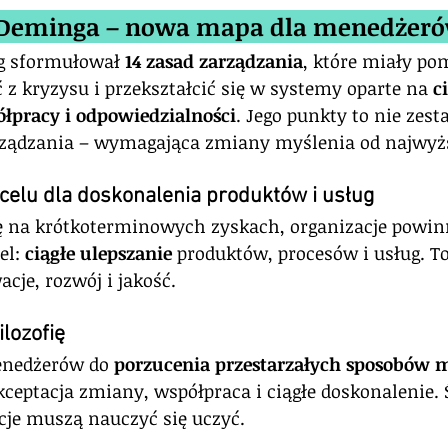
 Deminga – nowa mapa dla menedżer
 sformułował 
14 zasad zarządzania
, które miały po
z kryzysu i przekształcić się w systemy oparte na 
c
łpracy i odpowiedzialności
. Jego punkty to nie zest
arządzania – wymagająca zmiany myślenia od najwyżs
 celu dla doskonalenia produktów i usług
ę na krótkoterminowych zyskach, organizacje powin
l: 
ciągłe ulepszanie
 produktów, procesów i usług. 
cje, rozwój i jakość.
ilozofię
nedżerów do 
porzucenia przestarzałych sposobów 
kceptacja zmiany, współpraca i ciągłe doskonalenie. 
cje muszą nauczyć się uczyć.