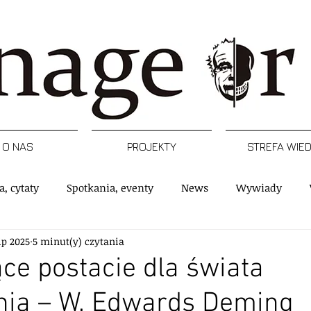
O NAS
PROJEKTY
STREFA WIE
a, cytaty
Spotkania, eventy
News
Wywiady
lip 2025
5 minut(y) czytania
rtykuły
Podcast
Inspiracje
Raporty, badania
ące postacie dla świata
nia – W. Edwards Deming
e
Postacie
Managerski Krwawy piątek