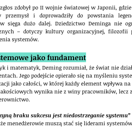
głos zdobył po II wojnie światowej w Japonii, gdzie 
y przemysł i doprowadziły do powstania legendy
ływ sięga dużo dalej. Dziedzictwo Deminga nie ogr
znych – dotyczy kultury organizacyjnej, filozofii 
ienia systemów.
ystemowe jako fundament
zyk i matematyk, Deming rozumiał, że świat nie dzia
tach. Jego podejście opierało się na myśleniu sys
acji jako całości, w której każdy element wpływa na 
akościowych wynika nie z winy pracowników, lecz z
ierownictwo.
zyną braku sukcesu jest niedostrzeganie systemu”
, że menedżerowie muszą stać się liderami systemów,