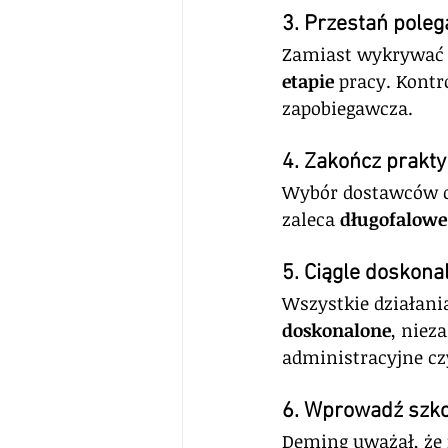
3. Przestań poleg
Zamiast wykrywać b
etapie
 pracy. Kontr
zapobiegawcza.
4. Zakończ prakt
Wybór dostawców op
zaleca 
długofalowe
5. Ciągle doskona
Wszystkie działani
doskonalone
, niez
administracyjne cz
6. Wprowadź szko
Deming uważał, że 