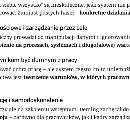
 siebie wszystko” są nieskuteczne, jeśli system nie 
cować. Zamiast pustych haseł – 
konkretne działania
ościowe i zarządzanie przez cele
liczby prowadzi do manipulacji danymi i ignorowania
ienie na procesach, systemach i długofalowej warto
ownikom być dumnym z pracy
wać dobrą pracę – ale system często im to uniemożl
twa jest 
tworzenie warunków, w których pracown
cję i samodoskonalenie
ńczy się na szkoleniu wstępnym. Deming zachęcał do
oju
 – zarówno dla pracowników, jak i kadry zarządza