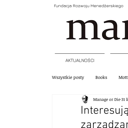
Fundacja Rozwoju Menedżerskiego
AKTUALNOŚCI
Wszystkie posty
Books
Mott
Manage or Die
31 
Narzędzia
Refleksja
A
Interesuj
zarządza
Szkolenia, programy, certyfikacj