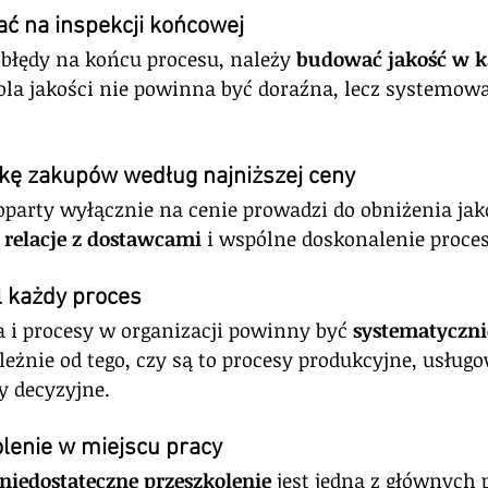
ać na inspekcji końcowej
łędy na końcu procesu, należy 
budować jakość w 
ola jakości nie powinna być doraźna, lecz systemowa
ykę zakupów według najniższej ceny
arty wyłącznie na cenie prowadzi do obniżenia jak
 relacje z dostawcami
 i wspólne doskonalenie proce
l każdy proces
a i procesy w organizacji powinny być 
systematyczni
ależnie od tego, czy są to procesy produkcyjne, usługo
y decyzyjne.
lenie w miejscu pracy
niedostateczne przeszkolenie
 jest jedną z głównych 