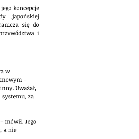
jego koncepcje 
 „japońskiej 
anicza się do 
przywództwa i 
ła w 
temowym – 
inny. Uważał, 
 systemu, za 
 – mówił. Jego 
 a nie 