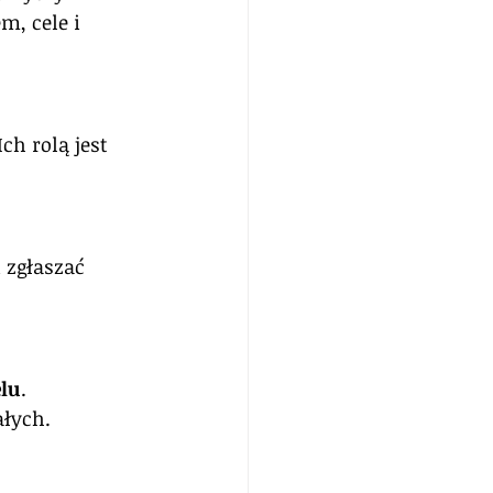
m, cele i 
ch rolą jest 
 zgłaszać 
lu
. 
ałych.