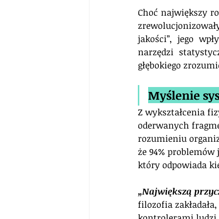
Choć największy roz
zrewolucjonizował
jakości”, jego wp
narzędzi statystyc
głębokiego zrozum
Myślenie s
Z wykształcenia fi
oderwanych fragmen
rozumieniu organiz
że 94% problemów j
który odpowiada k
„Największą przyc
filozofia zakładała
kontrolerami ludzi.