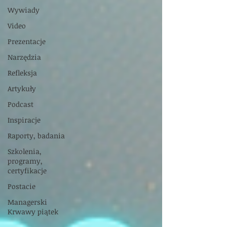
Wywiady
Video
Prezentacje
Narzędzia
Refleksja
Artykuły
Podcast
Inspiracje
Raporty, badania
Szkolenia,
programy,
certyfikacje
Postacie
Managerski
Krwawy piątek