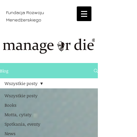
Fundacja Rozwoju
Menedżerskiego
Blog
Wszystkie posty
Wszystkie posty
Books
Motta, cytaty
Spotkania, eventy
News