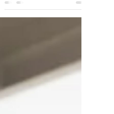
z największych, a jednocześnie najmniej
zrozumianych wyzwań współczesnego
zarządzania.