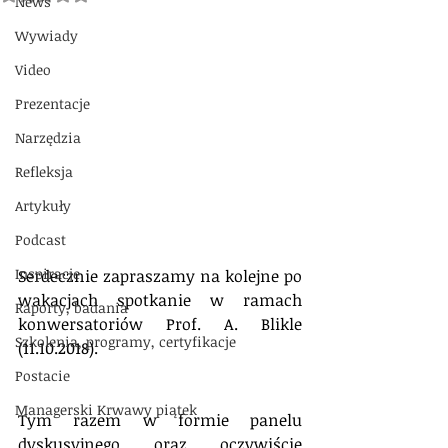
News
Wywiady
Video
Prezentacje
Narzędzia
Refleksja
Artykuły
Podcast
Inspiracje
Serdecznie zapraszamy na kolejne po 
wakacjach spotkanie w ramach 
Raporty, badania
konwersatoriów Prof. A. Blikle 
Szkolenia, programy, certyfikacje
(11.10.2018).
Postacie
Managerski Krwawy piątek
Tym razem w formie panelu 
dyskusyjnego oraz oczywiście 