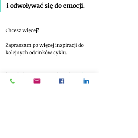
i odwoływać się do emocji.
Chcesz więcej?
Zapraszam po więcej inspiracji do 
kolejnych odcinków cyklu.
*Artykuł inspirowany książką 
"Gdy 
góra lodowa topnieje" - John Kotter'a
. 
W artykule zostały wykorzystane 
fragmenty tej książki.
Artykuł jest częścią (4 z 9 
artykułów) serii pt. 
O 