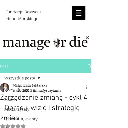
Fundacja Rozwoju
Menedżerskiego
Post
Wszystkie posty
Małgorzata Lektarska
Wszystkie posty
14 cze 2022
3 minut(y) czytania
Zarządzanie zmianą - cykl 4
Books
- Opracuj wizję i strategię
Motta, cytaty
zmian
Spotkania, eventy
Oceniono na NaN z 5 gwiazdek.