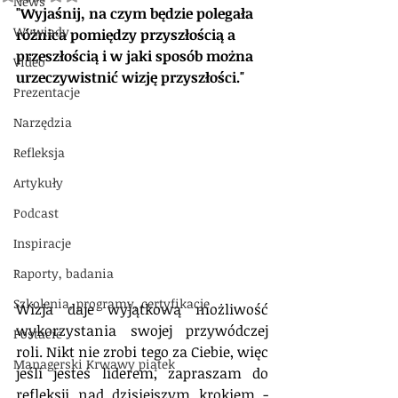
News
"Wyjaśnij, na czym będzie polegała 
Wywiady
różnica pomiędzy przyszłością a 
przeszłością i w jaki sposób można 
Video
urzeczywistnić wizję przyszłości."
Prezentacje
Narzędzia
Refleksja
Artykuły
Podcast
Inspiracje
Raporty, badania
Szkolenia, programy, certyfikacje
Wizja daje wyjątkową możliwość 
wykorzystania swojej przywódczej 
Postacie
roli. Nikt nie zrobi tego za Ciebie, więc 
Managerski Krwawy piątek
jeśli jesteś liderem, zapraszam do 
refleksji nad dzisiejszym krokiem - 