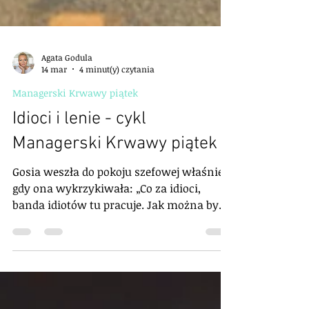
Agata Godula
14 mar
4 minut(y) czytania
Managerski Krwawy piątek
Idioci i lenie - cykl
Managerski Krwawy piątek
Gosia weszła do pokoju szefowej właśnie
gdy ona wykrzykiwała: „Co za idioci,
banda idiotów tu pracuje. Jak można być
takim osłem i nie wiedzieć, że proces