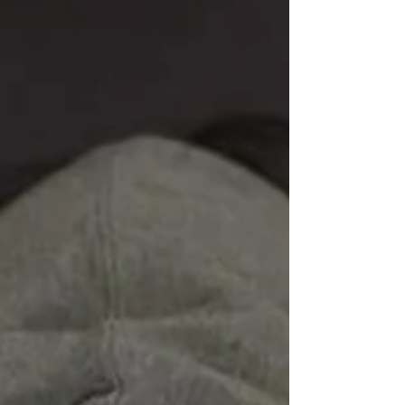
wymaga podpisania tego dokumentu.
Banda kretynów! Ten dział składa się z
kretynów!”