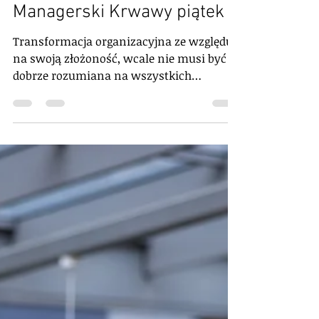
Agata Godula
27 lut
3 minut(y) czytania
Managerski Krwawy piątek
Zarządzanie Zmianą - cykl
Managerski Krwawy piątek
Transformacja organizacyjna ze względu
na swoją złożoność, wcale nie musi być
dobrze rozumiana na wszystkich
poziomach organizacji. Większość
pracowników nie potrzebuje informacji o
tym, jak będzie przebiegało wdrażanie
zmian, ale: po co? W jakim celu? Co przez
nią jako organizacja chcemy osiągnąć?