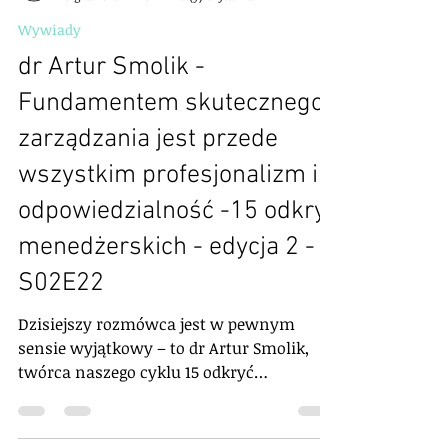
Manage or Die Interview
10 gru 2025
20 minut(y) czytania
Wywiady
dr Artur Smolik -
Fundamentem skutecznego
zarządzania jest przede
wszystkim profesjonalizm i
odpowiedzialność -15 odkryć