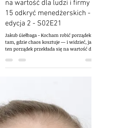
Manage or Die
4 lis 2025
19 minut(y) czytania
Wywiady
Jakub Giełbaga - Kocham
robić porządek tam, gdzie
chaos kosztuje i widzieć, jak
ten porządek przekłada się
na wartość dla ludzi i firmy -
15 odkryć menedżerskich -
edycja 2 - S02E21
Jakub Giełbaga - Kocham robić porządek
tam, gdzie chaos kosztuje — i widzieć, jak
ten porządek przekłada się na wartość dla