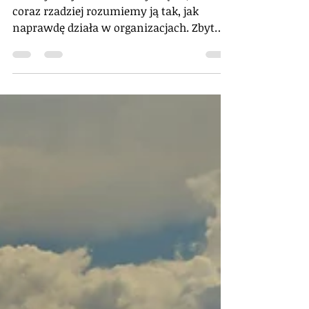
Wrocław - Konwersatorium
O motywacji rozmawiamy często, ale
coraz rzadziej rozumiemy ją tak, jak
naprawdę działa w organizacjach. Zbyt
często sprowadzamy ją wyłącznie do
wynagrodzeń, premii i benefitów, zamiast
widzieć w niej coś znacznie głębszego:
sposób budowania środowiska pracy,
relacji, poczucia sensu i
odpowiedzialności za wspólne cele.