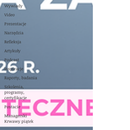
Wywiady
Video
Prezentacje
Narzędzia
Refleksja
Artykuły
Podcast
Inspiracje
Raporty, badania
Szkolenia,
programy,
certyfikacje
Postacie
Managerski
Krwawy piątek