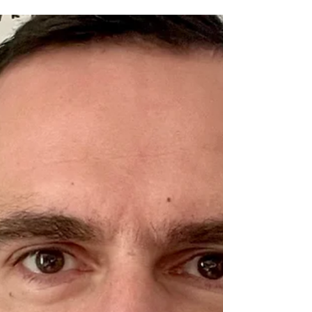
menedżerskich - edycja 2 -
S02E22
Dzisiejszy rozmówca jest w pewnym
sensie wyjątkowy – to dr Artur Smolik,
twórca naszego cyklu 15 odkryć
menedżerskich, założyciel Fundacji
Rozwoju Menedżerskiego Manage or Die,
badacz, wykładowca akademicki, mentor i
ekspert ds. przywództwa, strategii oraz
etyki menedżerskiej.