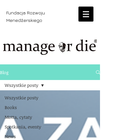
Fundacja Rozwoju
Menedżerskiego
Blog
Wszystkie posty
Wszystkie posty
Books
Motta, cytaty
Spotkania, eventy
News